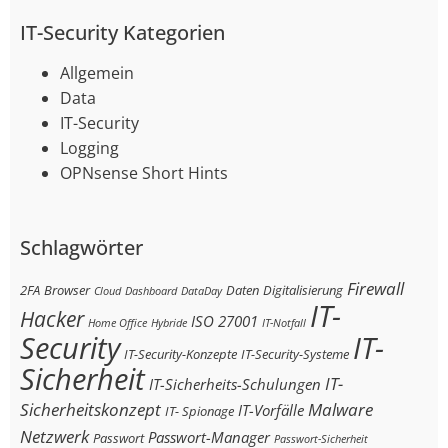
IT-Security Kategorien
Allgemein
Data
IT-Security
Logging
OPNsense Short Hints
Schlagwörter
Firewall
2FA
Browser
Daten
Digitalisierung
Cloud
Dashboard
DataDay
IT-
Hacker
ISO 27001
Home Office
Hybride
IT-Notfall
Security
IT-
IT-Security-Konzepte
IT-Security-Systeme
Sicherheit
IT-
IT-Sicherheits-Schulungen
Sicherheitskonzept
Malware
IT-Vorfälle
IT- Spionage
Netzwerk
Passwort-Manager
Passwort
Passwort-Sicherheit