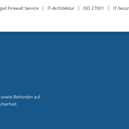
ed Firewall Service
IT-Architektur
ISO 27001
IT-Secur
 sowie Behörden auf
cherheit.