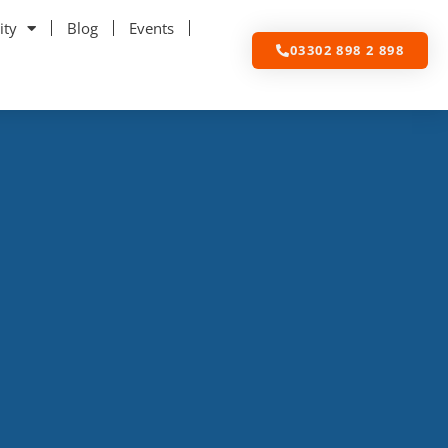
ity
Blog
Events
03302 898 2 898